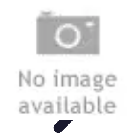
Stil Eleganza
Accessori
Consigli di Stile
Tendenze
Guida al guardaroba
Consigli di
Moda
Stil Eleganza