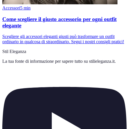
Accessori
5
min
Come scegliere il giusto accessorio per ogni outfit
elegante
Scegliere gli accessori eleganti giusti può trasformare un outfit
ordinario in qualcosa di straordinario. Segui i nostri consigli pratici!
Stil Eleganza
La tua fonte di informazione per sapere tutto su
stilieleganza.it
.