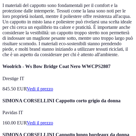
I materiali del cappotto sono fondamentali per il comfort e la
protezione dalle intemperie. Tessuti come la lana sono noti per le
loro proprietà isolanti, mentre il poliestere offre resistenza all'acqua.
Un cappotto in misto lana e poliestere può rivelarsi una scelta ideale
per chi cerca un equilibrio tra calore e praticità. È importante anche
considerare la vestibilità: un cappotto troppo stretto non permetterà
di indossare un maglione pesante sotto, mentre uno troppo largo può
risultare scomodo. I materiali eco-sostenibili stanno prendendo
piede, e molti brand stanno iniziando a utilizzare tessuti riciclati, il
che è un aspetto da considerare per chi è attento all'ambiente.
Woolrich - Ws Bow Bridge Coat Nero WWCPS2807
Drestige IT
845.50
EUR
Vedi il prezzo
SIMONA CORSELLINI Cappotto corto grigio da donna
Pavidas IT
160.00
EUR
Vedi il prezzo
SIMONA CORSELLINI Cappotto lungo bordeaux da donna