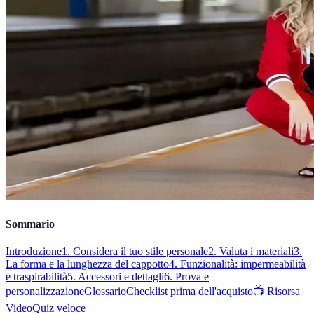
Sommario
Introduzione
1. Considera il tuo stile personale
2. Valuta i materiali
3.
La forma e la lunghezza del cappotto
4. Funzionalità: impermeabilità
e traspirabilità
5. Accessori e dettagli
6. Prova e
personalizzazione
Glossario
Checklist prima dell'acquisto
📺 Risorsa
Video
Quiz veloce