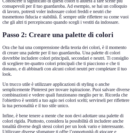
Conoscere il significato di questi colori ti aiuterà a fare scelte più
consapevoli per il tuo guardaroba. Ad esempio, se hai un colloquio
di lavoro, potresti voler indossare colori freddi e neutri che
trasmettono fiducia e stabilità. È sempre utile riflettere su come vuoi
che gli altri ti percepiscano quando scegli i vestiti da indossare.
Passo 2: Creare una palette di colori
Ora che hai una comprensione della teoria dei colori, è il momento
di creare una palette per il tuo guardaroba. Una palette di colori
dovrebbe includere colori principali, secondari e neutri. Ti consiglio
di scegliere tre-quattro colori principali che ti piacciono e che ti
donano, e di abbinarli con alcuni colori neutri per completare il tuo
look.
Un trucco utile è utilizzare applicazioni di styling o anche
semplicemente Pinterest per trovare ispirazione. Puoi salvare diverse
combinazioni e vedere quali funzionano meglio per te. Ricorda che
l'obiettivo è sentirti a tuo agio nei colori scelti; servirseli per riflettere
la tua personalità e il tuo stile unico.
Infine, è bene tenere a mente che non devi adottare una palette di
colori rigida. Piuttosto, considera la possibilità di includere anche
tonalità diverse degli stessi colori per un look vario e interessante.
Utilizzare diverse sfumature ti offre l’opportunità di giocare e