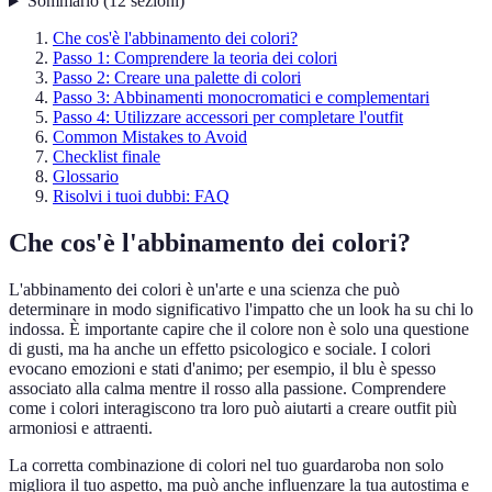
Sommario
(
12
sezioni
)
Che cos'è l'abbinamento dei colori?
Passo 1: Comprendere la teoria dei colori
Passo 2: Creare una palette di colori
Passo 3: Abbinamenti monocromatici e complementari
Passo 4: Utilizzare accessori per completare l'outfit
Common Mistakes to Avoid
Checklist finale
Glossario
Risolvi i tuoi dubbi: FAQ
Che cos'è l'abbinamento dei colori?
L'abbinamento dei colori è un'arte e una scienza che può
determinare in modo significativo l'impatto che un look ha su chi lo
indossa. È importante capire che il colore non è solo una questione
di gusti, ma ha anche un effetto psicologico e sociale. I colori
evocano emozioni e stati d'animo; per esempio, il blu è spesso
associato alla calma mentre il rosso alla passione. Comprendere
come i colori interagiscono tra loro può aiutarti a creare outfit più
armoniosi e attraenti.
La corretta combinazione di colori nel tuo guardaroba non solo
migliora il tuo aspetto, ma può anche influenzare la tua autostima e