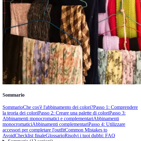
Sommario
Sommario
Che cos'è l'abbinamento dei colori?
Passo 1: Comprendere
la teoria dei colori
Passo 2: Creare una palette di colori
Passo 3:
Abbinamenti monocromatici e complementari
Abbinamenti
monocromatici
Abbinamenti complementari
Passo 4: Utilizzare
accessori per completare l'outfit
Common Mistakes to
Avoid
Checklist finale
Glossario
Risolvi i tuoi dubbi: FAQ