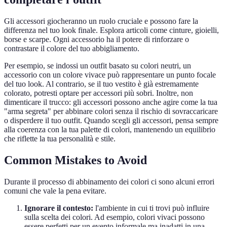
Gli accessori giocheranno un ruolo cruciale e possono fare la
differenza nel tuo look finale. Esplora articoli come cinture, gioielli,
borse e scarpe. Ogni accessorio ha il potere di rinforzare o
contrastare il colore del tuo abbigliamento.
Per esempio, se indossi un outfit basato su colori neutri, un
accessorio con un colore vivace può rappresentare un punto focale
del tuo look. Al contrario, se il tuo vestito è già estremamente
colorato, potresti optare per accessori più sobri. Inoltre, non
dimenticare il trucco: gli accessori possono anche agire come la tua
"arma segreta" per abbinare colori senza il rischio di sovraccaricare
o disperdere il tuo outfit. Quando scegli gli accessori, pensa sempre
alla coerenza con la tua palette di colori, mantenendo un equilibrio
che riflette la tua personalità e stile.
Common Mistakes to Avoid
Durante il processo di abbinamento dei colori ci sono alcuni errori
comuni che vale la pena evitare.
Ignorare il contesto:
l'ambiente in cui ti trovi può influire
sulla scelta dei colori. Ad esempio, colori vivaci possono
essere perfetti per un evento informale ma inadatti in una