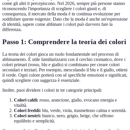
come gli altri ti percepiscono. Nel 2026, sempre più persone stanno
riconoscendo l'importanza di scegliere i colori giusti e, di
conseguenza, il mercato della moda è in continua evoluzione per
soddisfare queste esigenze. Dato che la moda è anche un'espressione
di identità, sapere come abbinare i colori può davvero fare la
differenza.
Passo 1: Comprendere la teoria dei colori
La teoria dei colori gioca un ruolo fondamentale nel processo di
abbinamento. È utile familiarizzarsi con il cerchio cromatico, dove i
colori primari (rosso, blu e giallo) si combinano per creare colori
secondari e terziari. Per esempio, mescolando il blu e il giallo, ottieni
il verde. Ogni colore porterà con sé specifiche emozioni e significati,
quindi scegliere con saggezza è essenziale.
Inoltre, puoi dividere i colori in tre categorie principali:
Colori caldi:
rosso, arancione, giallo, evocano energia e
vitalità.
Colori freddi:
blu, verde, viola, trasmettono calma e serenità.
Colori neutri:
bianco, nero, grigio, beige, che offrono
equilibrio e semplicità.