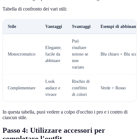
Tabella di confronto dei vari stili:
Stile
Vantaggi
Svantaggi
Esempi di abbiname
Può
Elegante,
risultare
Monocromatico
facile da
noioso se
Blu chiaro + Blu scur
abbinare
non
variato
Look
Rischio di
Complementare
audace e
conflitto
Verde + Rosso
vivace
di colori
In questa tabella, puoi vedere a colpo d'occhio i pro e i contro di
ciascun stile.
Passo 4: Utilizzare accessori per
completare l'outfit