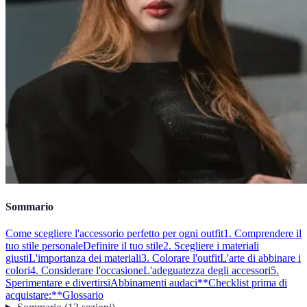
Sommario
Come scegliere l'accessorio perfetto per ogni outfit
1. Comprendere il
tuo stile personale
Definire il tuo stile
2. Scegliere i materiali
giusti
L'importanza dei materiali
3. Colorare l'outfit
L'arte di abbinare i
colori
4. Considerare l'occasione
L'adeguatezza degli accessori
5.
Sperimentare e divertirsi
Abbinamenti audaci
**Checklist prima di
acquistare:**
Glossario