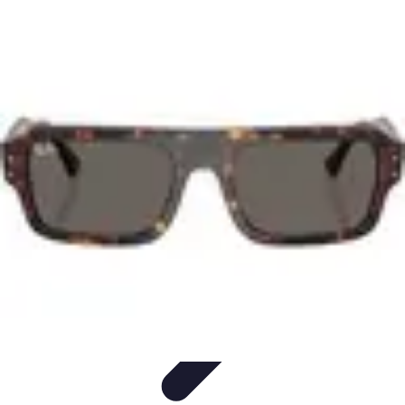
Stil Eleganza
Accessori
Consigli di Stile
Tendenze
Guida al guardaroba
Consigli di
Moda
Stil Eleganza