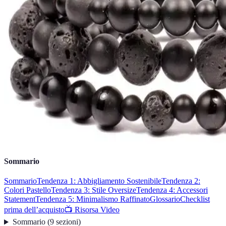
Sommario
Sommario
Tendenza 1: Abbigliamento Sostenibile
Tendenza 2:
Colori Pastello
Tendenza 3: Stile Oversize
Tendenza 4: Accessori
Statement
Tendenza 5: Minimalismo Raffinato
Glossario
Checklist
prima dell’acquisto
📺 Risorsa Video
Sommario
(
9
sezioni
)