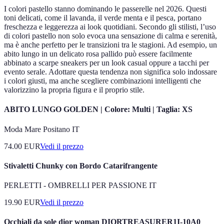
I colori pastello stanno dominando le passerelle nel 2026. Questi
toni delicati, come il lavanda, il verde menta e il pesca, portano
freschezza e leggerezza ai look quotidiani. Secondo gli stilisti, l’uso
di colori pastello non solo evoca una sensazione di calma e serenità,
ma è anche perfetto per le transizioni tra le stagioni. Ad esempio, un
abito lungo in un delicato rosa pallido può essere facilmente
abbinato a scarpe sneakers per un look casual oppure a tacchi per
evento serale. Adottare questa tendenza non significa solo indossare
i colori giusti, ma anche scegliere combinazioni intelligenti che
valorizzino la propria figura e il proprio stile.
ABITO LUNGO GOLDEN | Colore: Multi | Taglia: XS
Moda Mare Positano IT
74.00
EUR
Vedi il prezzo
Stivaletti Chunky con Bordo Catarifrangente
PERLETTI - OMBRELLI PER PASSIONE IT
19.90
EUR
Vedi il prezzo
Occhiali da sole dior woman DIORTREASURER1I-10A0