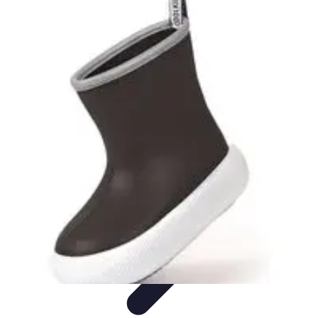
Stil Eleganza
Accessori
Consigli di Stile
Tendenze
Guida al guardaroba
Consigli di
Moda
Stil Eleganza