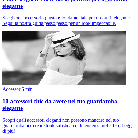
elegante
Scegliere l'accessorio giusto è fondamentale per un outfit elegante.
Segui la nostra guida passo passo per un look impeccabile.
Accessori
6
min
10 accessori chic da avere nel tuo guardaroba
elegante
Scopri quali accessori eleganti non possono mancare nel tuo
guardaroba per creare look sofisticati e di tendenza nel 2026. Leggi
di più!