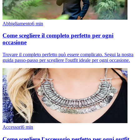
Abbigliamento
6
min
Come scegliere il completo perfetto per ogni
occasione
Trovare il completo perfetto può essere complicato. Segui la nostra
guida passo-passo per scegliere l'outfit ideale per ogni occasione.
Accessori
6
min
Come scegliere l'accessorio perfetto per ogni outfit