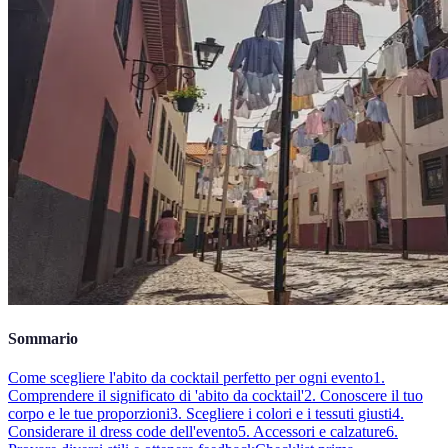
Sommario
Come scegliere l'abito da cocktail perfetto per ogni evento
1.
Comprendere il significato di 'abito da cocktail'
2. Conoscere il tuo
corpo e le tue proporzioni
3. Scegliere i colori e i tessuti giusti
4.
Considerare il dress code dell'evento
5. Accessori e calzature
6.