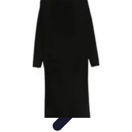
Stil Eleganza
Accessori
Consigli di Stile
Tendenze
Guida al guardaroba
Consigli di
Moda
Stil Eleganza