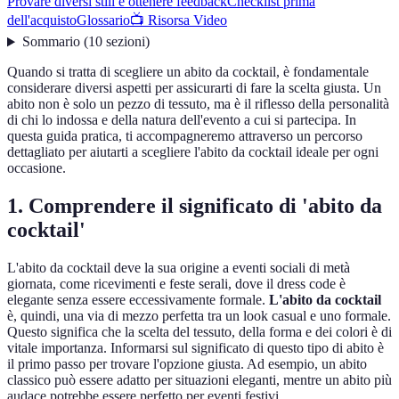
Provare diversi stili e ottenere feedback
Checklist prima
dell'acquisto
Glossario
📺 Risorsa Video
Sommario
(
10
sezioni
)
Quando si tratta di scegliere un abito da cocktail, è fondamentale
considerare diversi aspetti per assicurarti di fare la scelta giusta. Un
abito non è solo un pezzo di tessuto, ma è il riflesso della personalità
di chi lo indossa e della natura dell'evento a cui si partecipa. In
questa guida pratica, ti accompagneremo attraverso un percorso
dettagliato per aiutarti a scegliere l'abito da cocktail ideale per ogni
occasione.
1. Comprendere il significato di 'abito da
cocktail'
L'abito da cocktail deve la sua origine a eventi sociali di metà
giornata, come ricevimenti e feste serali, dove il dress code è
elegante senza essere eccessivamente formale.
L'abito da cocktail
è, quindi, una via di mezzo perfetta tra un look casual e uno formale.
Questo significa che la scelta del tessuto, della forma e dei colori è di
vitale importanza. Informarsi sul significato di questo tipo di abito è
il primo passo per trovare l'opzione giusta. Ad esempio, un abito
classico può essere adatto per situazioni eleganti, mentre un abito più
audace potrebbe essere perfetto per eventi festivi.