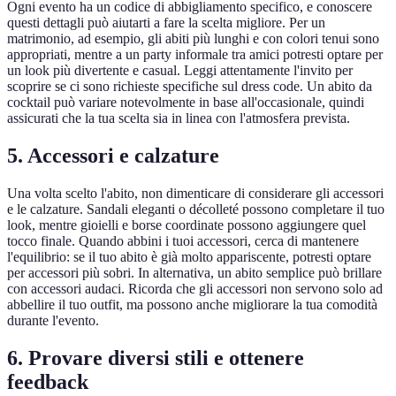
Ogni evento ha un codice di abbigliamento specifico, e conoscere
questi dettagli può aiutarti a fare la scelta migliore. Per un
matrimonio, ad esempio, gli abiti più lunghi e con colori tenui sono
appropriati, mentre a un party informale tra amici potresti optare per
un look più divertente e casual. Leggi attentamente l'invito per
scoprire se ci sono richieste specifiche sul dress code. Un abito da
cocktail può variare notevolmente in base all'occasionale, quindi
assicurati che la tua scelta sia in linea con l'atmosfera prevista.
5. Accessori e calzature
Una volta scelto l'abito, non dimenticare di considerare gli accessori
e le calzature. Sandali eleganti o décolleté possono completare il tuo
look, mentre gioielli e borse coordinate possono aggiungere quel
tocco finale. Quando abbini i tuoi accessori, cerca di mantenere
l'equilibrio: se il tuo abito è già molto appariscente, potresti optare
per accessori più sobri. In alternativa, un abito semplice può brillare
con accessori audaci. Ricorda che gli accessori non servono solo ad
abbellire il tuo outfit, ma possono anche migliorare la tua comodità
durante l'evento.
6. Provare diversi stili e ottenere
feedback