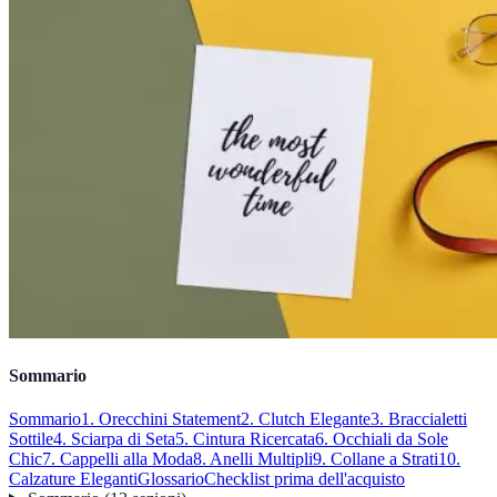
Sommario
Sommario
1. Orecchini Statement
2. Clutch Elegante
3. Braccialetti
Sottile
4. Sciarpa di Seta
5. Cintura Ricercata
6. Occhiali da Sole
Chic
7. Cappelli alla Moda
8. Anelli Multipli
9. Collane a Strati
10.
Calzature Eleganti
Glossario
Checklist prima dell'acquisto