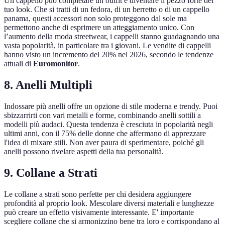
Un cappello può completare un outfit e diventare il pezzo forte del
tuo look. Che si tratti di un fedora, di un berretto o di un cappello
panama, questi accessori non solo proteggono dal sole ma
permettono anche di esprimere un atteggiamento unico. Con
l’aumento della moda streetwear, i cappelli stanno guadagnando una
vasta popolarità, in particolare tra i giovani. Le vendite di cappelli
hanno visto un incremento del 20% nel 2026, secondo le tendenze
attuali di
Euromonitor
.
8. Anelli Multipli
Indossare più anelli offre un opzione di stile moderna e trendy. Puoi
sbizzarrirti con vari metalli e forme, combinando anelli sottili a
modelli più audaci. Questa tendenza è cresciuta in popolarità negli
ultimi anni, con il 75% delle donne che affermano di apprezzare
l'idea di mixare stili. Non aver paura di sperimentare, poiché gli
anelli possono rivelare aspetti della tua personalità.
9. Collane a Strati
Le collane a strati sono perfette per chi desidera aggiungere
profondità al proprio look. Mescolare diversi materiali e lunghezze
può creare un effetto visivamente interessante. E' importante
scegliere collane che si armonizzino bene tra loro e corrispondano al