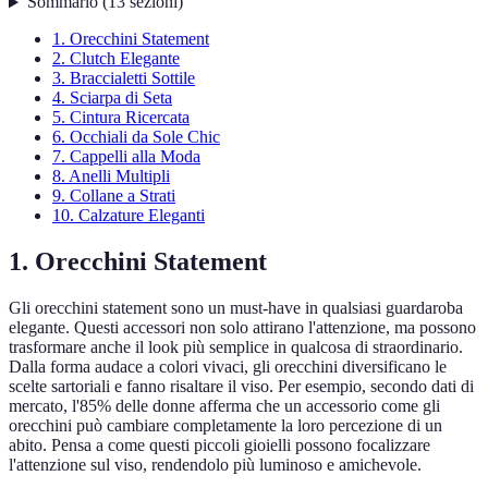
Sommario
(
13
sezioni
)
1. Orecchini Statement
2. Clutch Elegante
3. Braccialetti Sottile
4. Sciarpa di Seta
5. Cintura Ricercata
6. Occhiali da Sole Chic
7. Cappelli alla Moda
8. Anelli Multipli
9. Collane a Strati
10. Calzature Eleganti
1. Orecchini Statement
Gli orecchini statement sono un must-have in qualsiasi guardaroba
elegante. Questi accessori non solo attirano l'attenzione, ma possono
trasformare anche il look più semplice in qualcosa di straordinario.
Dalla forma audace a colori vivaci, gli orecchini diversificano le
scelte sartoriali e fanno risaltare il viso. Per esempio, secondo dati di
mercato, l'85% delle donne afferma che un accessorio come gli
orecchini può cambiare completamente la loro percezione di un
abito. Pensa a come questi piccoli gioielli possono focalizzare
l'attenzione sul viso, rendendolo più luminoso e amichevole.