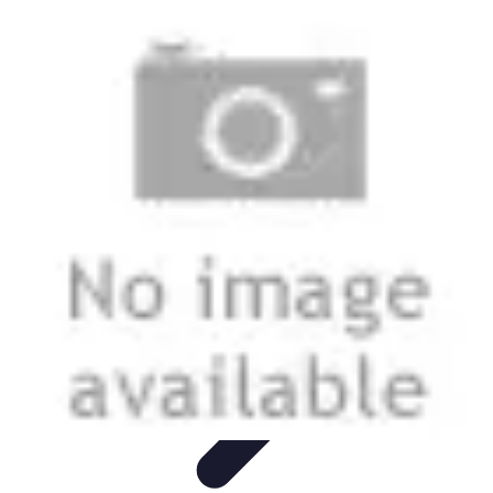
Stil Eleganza
Accessori
Consigli di Stile
Tendenze
Guida al guardaroba
Consigli di
Moda
Stil Eleganza