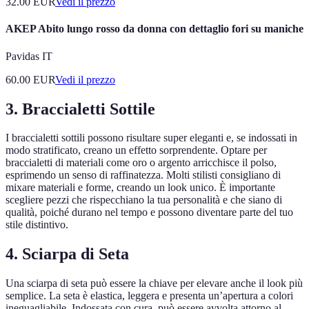
32.00
EUR
Vedi il prezzo
AKEP Abito lungo rosso da donna con dettaglio fori su maniche
Pavidas IT
60.00
EUR
Vedi il prezzo
3. Braccialetti Sottile
I braccialetti sottili possono risultare super eleganti e, se indossati in
modo stratificato, creano un effetto sorprendente. Optare per
braccialetti di materiali come oro o argento arricchisce il polso,
esprimendo un senso di raffinatezza. Molti stilisti consigliano di
mixare materiali e forme, creando un look unico. È importante
scegliere pezzi che rispecchiano la tua personalità e che siano di
qualità, poiché durano nel tempo e possono diventare parte del tuo
stile distintivo.
4. Sciarpa di Seta
Una sciarpa di seta può essere la chiave per elevare anche il look più
semplice. La seta è elastica, leggera e presenta un’apertura a colori
ineguagliabile. Indossata con cura, può essere avvolta attorno al