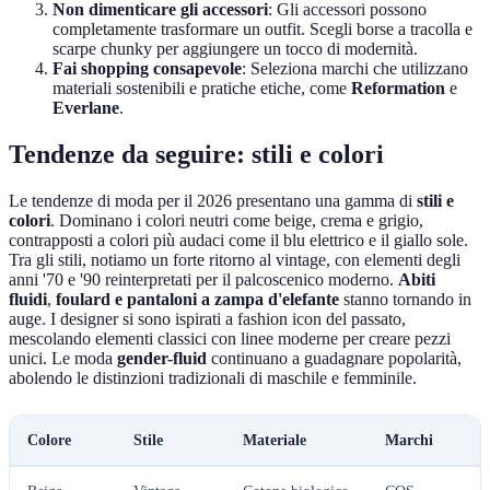
Non dimenticare gli accessori
: Gli accessori possono
completamente trasformare un outfit. Scegli borse a tracolla e
scarpe chunky per aggiungere un tocco di modernità.
Fai shopping consapevole
: Seleziona marchi che utilizzano
materiali sostenibili e pratiche etiche, come
Reformation
e
Everlane
.
Tendenze da seguire: stili e colori
Le tendenze di moda per il 2026 presentano una gamma di
stili e
colori
. Dominano i colori neutri come beige, crema e grigio,
contrapposti a colori più audaci come il blu elettrico e il giallo sole.
Tra gli stili, notiamo un forte ritorno al vintage, con elementi degli
anni '70 e '90 reinterpretati per il palcoscenico moderno.
Abiti
fluidi
,
foulard e pantaloni a zampa d'elefante
stanno tornando in
auge. I designer si sono ispirati a fashion icon del passato,
mescolando elementi classici con linee moderne per creare pezzi
unici. Le moda
gender-fluid
continuano a guadagnare popolarità,
abolendo le distinzioni tradizionali di maschile e femminile.
Colore
Stile
Materiale
Marchi