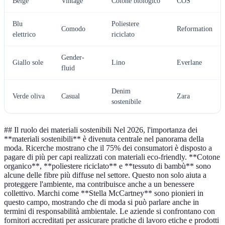
Beige
Vintage
Cotone biologico
COS
Blu
Poliestere
Comodo
Reformation
elettrico
riciclato
Gender-
Giallo sole
Lino
Everlane
fluid
Denim
Verde oliva
Casual
Zara
sostenibile
## Il ruolo dei materiali sostenibili Nel 2026, l'importanza dei
**materiali sostenibili** è divenuta centrale nel panorama della
moda. Ricerche mostrano che il 75% dei consumatori è disposto a
pagare di più per capi realizzati con materiali eco-friendly. **Cotone
organico**, **poliestere riciclato** e **tessuto di bambù** sono
alcune delle fibre più diffuse nel settore. Questo non solo aiuta a
proteggere l'ambiente, ma contribuisce anche a un benessere
collettivo. Marchi come **Stella McCartney** sono pionieri in
questo campo, mostrando che di moda si può parlare anche in
termini di responsabilità ambientale. Le aziende si confrontano con
fornitori accreditati per assicurare pratiche di lavoro etiche e prodotti