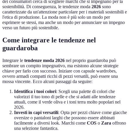
dei consumatori cerca di scegliere marchi che si impegnano per la
sostenibilità. Di conseguenza, le tendenze moda
2026
sono
caratterizzate da un'attenzione particolare per i materiali sostenibili e
l'etica di produzione. La moda non è più solo un modo per
esprimere se stessi, ma anche un modo per annunciare un impegno
verso un futuro più sostenibile.
Come integrare le tendenze nel
guardaroba
Integrare le
tendenze moda 2026
nel proprio guardaroba può
sembrare un compito impegnativo, ma esistono alcune strategie
chiave per farlo con successo. Iniziare con capsule wardrobes,
ovvero armadi compatti ricchi di pezzi versatili, può essere una
mossa vincente. Ecco alcuni passaggi da seguire:
Identifica i tuoi colori
: Scegli una palette di colori che
valorizzi il tuo tono di pelle e che si adatti alle tendenze
attuali, come il verde oliva e i toni terra molto popolari nel
2026.
Investi in capi versatili
: Opta per pezzi chiave come giacche
oversize o pantaloni larghi che possono essere abbinati
facilmente a diversi look. Marchi come
COS
o
Zara
offrono
una selezione fantastica.