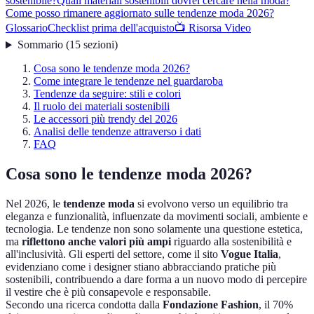
sostenibile?
Quali materiali sostenibili dovrei cercare nella moda?
Come posso rimanere aggiornato sulle tendenze moda 2026?
Glossario
Checklist prima dell'acquisto
📺 Risorsa Video
Sommario
(
15
sezioni
)
Cosa sono le tendenze moda 2026?
Come integrare le tendenze nel guardaroba
Tendenze da seguire: stili e colori
Il ruolo dei materiali sostenibili
Le accessori più trendy del 2026
Analisi delle tendenze attraverso i dati
FAQ
Cosa sono le tendenze moda 2026?
Nel 2026, le
tendenze moda
si evolvono verso un equilibrio tra
eleganza e funzionalità, influenzate da movimenti sociali, ambiente e
tecnologia. Le tendenze non sono solamente una questione estetica,
ma
riflettono anche valori più ampi
riguardo alla sostenibilità e
all'inclusività. Gli esperti del settore, come il sito
Vogue Italia
,
evidenziano come i designer stiano abbracciando pratiche più
sostenibili, contribuendo a dare forma a un nuovo modo di percepire
il vestire che è più consapevole e responsabile.
Secondo una ricerca condotta dalla
Fondazione Fashion
, il 70%