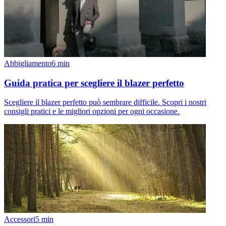
Abbigliamento
6
min
Guida pratica per scegliere il blazer perfetto
Scegliere il blazer perfetto può sembrare difficile. Scopri i nostri
consigli pratici e le migliori opzioni per ogni occasione.
Accessori
5
min