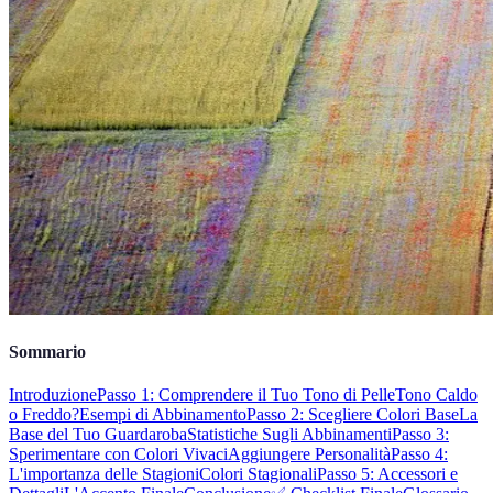
Sommario
Introduzione
Passo 1: Comprendere il Tuo Tono di Pelle
Tono Caldo
o Freddo?
Esempi di Abbinamento
Passo 2: Scegliere Colori Base
La
Base del Tuo Guardaroba
Statistiche Sugli Abbinamenti
Passo 3:
Sperimentare con Colori Vivaci
Aggiungere Personalità
Passo 4:
L'importanza delle Stagioni
Colori Stagionali
Passo 5: Accessori e