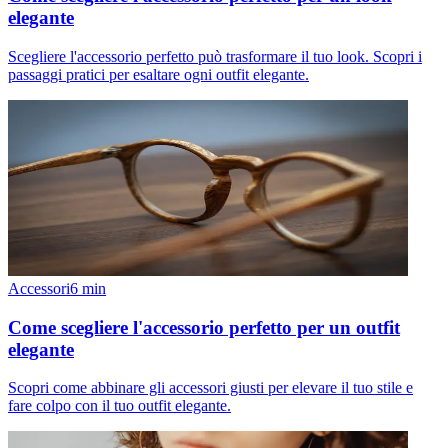
elegante
Scegliere l'accessorio perfetto può trasformare il tuo look. Scopri i
passaggi pratici per esaltare ogni outfit elegante.
Accessori
6
min
Come scegliere l'accessorio perfetto per un outfit
elegante
Scopri come abbinare gli accessori giusti per elevare il tuo stile e
fare colpo con il tuo outfit elegante.