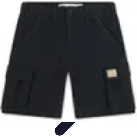
Stil Eleganza
Accessori
Consigli di Stile
Tendenze
Guida al guardaroba
Consigli di
Moda
Stil Eleganza