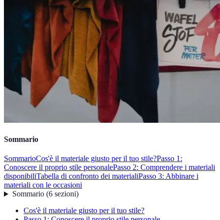
Sommario
Sommario
Cos'è il materiale giusto per il tuo stile?
Passo 1:
Conoscere il proprio stile personale
Passo 2: Comprendere i materiali
disponibili
Tabella di confronto dei materiali
Passo 3: Abbinare i
materiali con le occasioni
Sommario
(
6
sezioni
)
Cos'è il materiale giusto per il tuo stile?
Passo 1: Conoscere il proprio stile personale