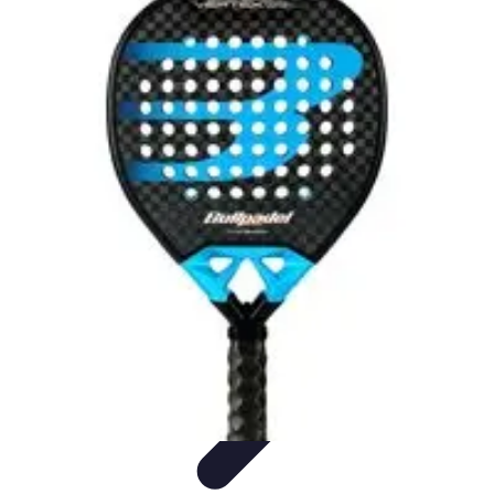
Stil Eleganza
Accessori
Consigli di Stile
Tendenze
Guida al guardaroba
Consigli di
Moda
Stil Eleganza