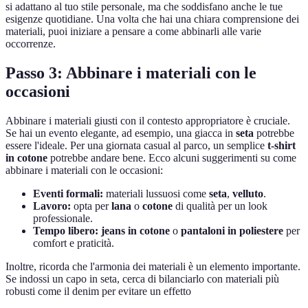
si adattano al tuo stile personale, ma che soddisfano anche le tue
esigenze quotidiane. Una volta che hai una chiara comprensione dei
materiali, puoi iniziare a pensare a come abbinarli alle varie
occorrenze.
Passo 3: Abbinare i materiali con le
occasioni
Abbinare i materiali giusti con il contesto appropriatore è cruciale.
Se hai un evento elegante, ad esempio, una giacca in
seta
potrebbe
essere l'ideale. Per una giornata casual al parco, un semplice
t-shirt
in cotone
potrebbe andare bene. Ecco alcuni suggerimenti su come
abbinare i materiali con le occasioni:
Eventi formali:
materiali lussuosi come
seta
,
velluto
.
Lavoro:
opta per
lana
o
cotone
di qualità per un look
professionale.
Tempo libero:
jeans in cotone
o
pantaloni in poliestere
per
comfort e praticità.
Inoltre, ricorda che l'armonia dei materiali è un elemento importante.
Se indossi un capo in seta, cerca di bilanciarlo con materiali più
robusti come il denim per evitare un effetto