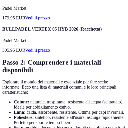
Padel Market
179.95
EUR
Vedi il prezzo
BULLPADEL VERTEX 05 HYB 2026 (Racchetta)
Padel Market
305.95
EUR
Vedi il prezzo
Passo 2: Comprendere i materiali
disponibili
Esplorare il mondo dei materiali è essenziale per fare scelte
informate. Ecco una lista di materiali comuni e le loro principali
caratteristiche:
Cotone:
naturale, traspirante, resistente all'acqua (se trattato).
Ideale per abbigliamento estivo.
Lana:
calda, assorbente, resistente. Ottima per capi invernali.
Poliestere:
sintetico, resistente all'usura, asciuga rapidamente.
Perfetto per sport e tempo libero.
Seta:
morbida, lucente, lussuosa. Perfetta per abiti e occasioni