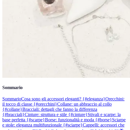
Sommario
Sommario
Cosa sono gli accessori eleganti? {#eleganza}
Orecchini:
il tocco di classe {#orecchini}
Collane: un abbraccio al collo
{#collane}
Bracciali: dettagli che fanno la differenza
{#bracciali}
Cinture: struttura e stile {#cinture}
Stivali e scarpe: la
base perfetta {#scarpe}
Borse: funzionalità e moda {#borse}
Sciarpe
e stole: eleganza multifunzionale {#sciarpe}
Cappelli: accessori che