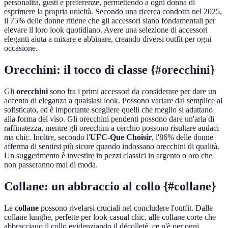
personalità, gusti e preferenze, permettendo a ogni donna di
esprimere la propria unicità. Secondo una ricerca condotta nel 2025,
il 75% delle donne ritiene che gli accessori siano fondamentali per
elevare il loro look quotidiano. Avere una selezione di accessori
eleganti aiuta a mixare e abbinare, creando diversi outfit per ogni
occasione.
Orecchini: il tocco di classe {#orecchini}
Gli
orecchini
sono fra i primi accessori da considerare per dare un
accento di eleganza a qualsiasi look. Possono variare dal semplice al
sofisticato, ed è importante scegliere quelli che meglio si adattano
alla forma del viso. Gli orecchini pendenti possono dare un'aria di
raffinatezza, mentre gli orecchini a cerchio possono risultare audaci
ma chic. Inoltre, secondo l'
UFC-Que Choisir
, l'86% delle donne
afferma di sentirsi più sicure quando indossano orecchini di qualità.
Un suggerimento è investire in pezzi classici in argento o oro che
non passeranno mai di moda.
Collane: un abbraccio al collo {#collane}
Le
collane
possono rivelarsi cruciali nel concludere l'outfit. Dalle
collane lunghe, perfette per look casual chic, alle collane corte che
abbracciano il collo evidenziando il décolleté, ce n'è per ogni