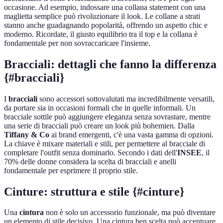
occasione. Ad esempio, indossare una collana statement con una
maglietta semplice può rivoluzionare il look. Le collane a strati
stanno anche guadagnando popolarità, offrendo un aspetto chic e
moderno. Ricordate, il giusto equilibrio tra il top e la collana è
fondamentale per non sovraccaricare l'insieme.
Bracciali: dettagli che fanno la differenza
{#bracciali}
I
bracciali
sono accessori sottovalutati ma incredibilmente versatili,
da portare sia in occasioni formali che in quelle informali. Un
bracciale sottile può aggiungere eleganza senza sovrastare, mentre
una serie di bracciali può creare un look più bohemien. Dalla
Tiffany & Co
ai brand emergenti, c'è una vasta gamma di opzioni.
La chiave è mixare materiali e stili, per permettere al bracciale di
completare l'outfit senza dominarlo. Secondo i dati dell'
INSEE
, il
70% delle donne considera la scelta di bracciali e anelli
fondamentale per esprimere il proprio stile.
Cinture: struttura e stile {#cinture}
Una
cintura
non è solo un accessorio funzionale, ma può diventare
un elemento di stile decisivo. Una cintura ben scelta può accentuare