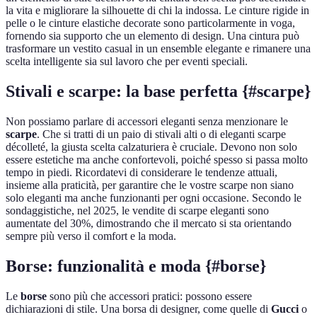
la vita e migliorare la silhouette di chi la indossa. Le cinture rigide in
pelle o le cinture elastiche decorate sono particolarmente in voga,
fornendo sia supporto che un elemento di design. Una cintura può
trasformare un vestito casual in un ensemble elegante e rimanere una
scelta intelligente sia sul lavoro che per eventi speciali.
Stivali e scarpe: la base perfetta {#scarpe}
Non possiamo parlare di accessori eleganti senza menzionare le
scarpe
. Che si tratti di un paio di stivali alti o di eleganti scarpe
décolleté, la giusta scelta calzaturiera è cruciale. Devono non solo
essere estetiche ma anche confortevoli, poiché spesso si passa molto
tempo in piedi. Ricordatevi di considerare le tendenze attuali,
insieme alla praticità, per garantire che le vostre scarpe non siano
solo eleganti ma anche funzionanti per ogni occasione. Secondo le
sondaggistiche, nel 2025, le vendite di scarpe eleganti sono
aumentate del 30%, dimostrando che il mercato si sta orientando
sempre più verso il comfort e la moda.
Borse: funzionalità e moda {#borse}
Le
borse
sono più che accessori pratici: possono essere
dichiarazioni di stile. Una borsa di designer, come quelle di
Gucci
o