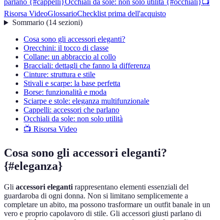
parlano {#cappelli}
Occhiali da sole: non solo utilità {#occhiali}
📺
Risorsa Video
Glossario
Checklist prima dell'acquisto
Sommario
(
14
sezioni
)
Cosa sono gli accessori eleganti?
Orecchini: il tocco di classe
Collane: un abbraccio al collo
Bracciali: dettagli che fanno la differenza
Cinture: struttura e stile
Stivali e scarpe: la base perfetta
Borse: funzionalità e moda
Sciarpe e stole: eleganza multifunzionale
Cappelli: accessori che parlano
Occhiali da sole: non solo utilità
📺 Risorsa Video
Cosa sono gli accessori eleganti?
{#eleganza}
Gli
accessori eleganti
rappresentano elementi essenziali del
guardaroba di ogni donna. Non si limitano semplicemente a
completare un abito, ma possono trasformare un outfit banale in un
vero e proprio capolavoro di stile. Gli accessori giusti parlano di