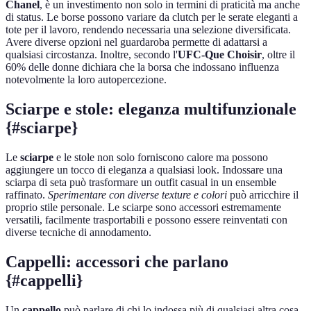
Chanel
, è un investimento non solo in termini di praticità ma anche
di status. Le borse possono variare da clutch per le serate eleganti a
tote per il lavoro, rendendo necessaria una selezione diversificata.
Avere diverse opzioni nel guardaroba permette di adattarsi a
qualsiasi circostanza. Inoltre, secondo l'
UFC-Que Choisir
, oltre il
60% delle donne dichiara che la borsa che indossano influenza
notevolmente la loro autopercezione.
Sciarpe e stole: eleganza multifunzionale
{#sciarpe}
Le
sciarpe
e le stole non solo forniscono calore ma possono
aggiungere un tocco di eleganza a qualsiasi look. Indossare una
sciarpa di seta può trasformare un outfit casual in un ensemble
raffinato.
Sperimentare con diverse texture e colori
può arricchire il
proprio stile personale. Le sciarpe sono accessori estremamente
versatili, facilmente trasportabili e possono essere reinventati con
diverse tecniche di annodamento.
Cappelli: accessori che parlano
{#cappelli}
Un
cappello
può parlare di chi lo indossa più di qualsiasi altra cosa.