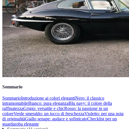
Sommario
Sommario
Introduzione ai colori eleganti
Nero: il classico
intramontabile
Bianco: pura eleganza
Blu navy: il colore della
raffinatezza
Grigio: versatile e chic
Rosso: la passione in un
colore
Verde smeraldo: un tocco di freschezza
Violetto: per una nota
di originalità
Giallo senape: audace e sofisticato
Checklist per un
guardaroba elegante