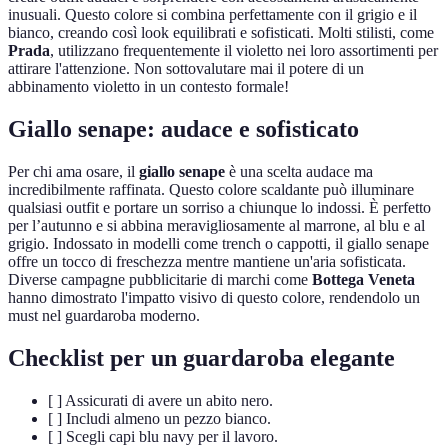
inusuali. Questo colore si combina perfettamente con il grigio e il
bianco, creando così look equilibrati e sofisticati. Molti stilisti, come
Prada
, utilizzano frequentemente il violetto nei loro assortimenti per
attirare l'attenzione. Non sottovalutare mai il potere di un
abbinamento violetto in un contesto formale!
Giallo senape: audace e sofisticato
Per chi ama osare, il
giallo senape
è una scelta audace ma
incredibilmente raffinata. Questo colore scaldante può illuminare
qualsiasi outfit e portare un sorriso a chiunque lo indossi. È perfetto
per l’autunno e si abbina meravigliosamente al marrone, al blu e al
grigio. Indossato in modelli come trench o cappotti, il giallo senape
offre un tocco di freschezza mentre mantiene un'aria sofisticata.
Diverse campagne pubblicitarie di marchi come
Bottega Veneta
hanno dimostrato l'impatto visivo di questo colore, rendendolo un
must nel guardaroba moderno.
Checklist per un guardaroba elegante
[ ] Assicurati di avere un abito nero.
[ ] Includi almeno un pezzo bianco.
[ ] Scegli capi blu navy per il lavoro.