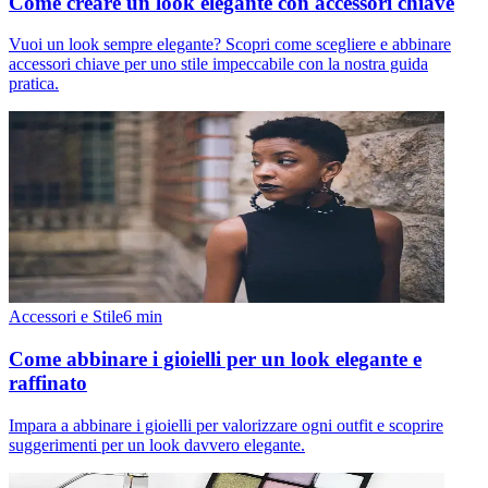
Come creare un look elegante con accessori chiave
Vuoi un look sempre elegante? Scopri come scegliere e abbinare
accessori chiave per uno stile impeccabile con la nostra guida
pratica.
Accessori e Stile
6
min
Come abbinare i gioielli per un look elegante e
raffinato
Impara a abbinare i gioielli per valorizzare ogni outfit e scoprire
suggerimenti per un look davvero elegante.