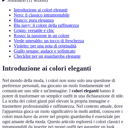
Sommario
(
11
sezioni
)
Introduzione ai colori eleganti
Nero: il classico intramontabile
Bianco: pura eleganza
Blu navy: il colore della raffinatezza
Grigio: versatile e chic
Rosso: la passione in un colore
Verde smeraldo: un tocco di freschezza
Violetto: per una nota di originalità
Giallo senape: audace e sofisticato
Checklist per un guardaroba elegante
Introduzione ai colori eleganti
Nel mondo della moda, i colori non sono solo una questione di
preferenze personali, ma giocano un ruolo fondamentale nel
comunicare uno stile e un'immagine. I
colori eleganti
hanno il
potere di trasformare un semplice outfit in una dichiarazione di stile.
La scelta dei colori giusti può elevare la propria immagine e
trasmettere professionalità e raffinatezza. Nel contesto attuale, dove
l'apparenza gioca un ruolo significativo in molti ambiti, conoscere i
colori must-have da avere nel proprio guardaroba è essenziale per
ogni amante della moda. Questo articolo esplorerà i colori classici e
intramontabili da inserire nei propri outfit per garantire un look