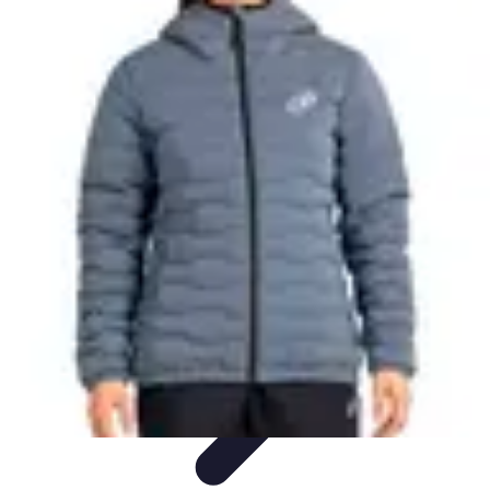
Stil Eleganza
Accessori
Consigli di Stile
Tendenze
Guida al guardaroba
Consigli di
Moda
Stil Eleganza