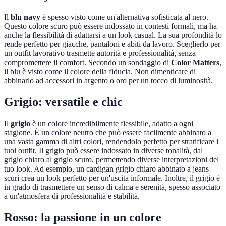
Il
blu navy
è spesso visto come un'alternativa sofisticata al nero.
Questo colore scuro può essere indossato in contesti formali, ma ha
anche la flessibilità di adattarsi a un look casual. La sua profondità lo
rende perfetto per giacche, pantaloni e abiti da lavoro. Sceglierlo per
un outfit lavorativo trasmette autorità e professionalità, senza
compromettere il comfort. Secondo un sondaggio di
Color Matters
,
il blu è visto come il colore della fiducia. Non dimenticare di
abbinarlo ad accessori in argento o oro per un tocco di luminosità.
Grigio: versatile e chic
Il
grigio
è un colore incredibilmente flessibile, adatto a ogni
stagione. È un colore neutro che può essere facilmente abbinato a
una vasta gamma di altri colori, rendendolo perfetto per stratificare i
tuoi outfit. Il grigio può essere indossato in diverse tonalità, dal
grigio chiaro al grigio scuro, permettendo diverse interpretazioni del
tuo look. Ad esempio, un cardigan grigio chiaro abbinato a jeans
scuri crea un look perfetto per un'uscita informale. Inoltre, il grigio è
in grado di trasmettere un senso di calma e serenità, spesso associato
a un'atmosfera di professionalità e stabilità.
Rosso: la passione in un colore