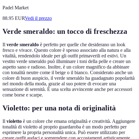
Padel Market
88.95
EUR
Vedi il prezzo
Verde smeraldo: un tocco di freschezza
Il
verde smeraldo
è perfetto per quelle che desiderano un look
fresco e vivace. Questo colore è spesso associato alla natura e alla
vitalità, rendendolo ideale per gli outfit primaverili ed estivi. Un
vestito verde smeraldo può illuminare i toni della pelle e creare un
aspetto sano e radioso. Inoltre, è un colore magnifico da abbinare
con tonalità neutre come il beige o il bianco. Considerato anche un
colore di buon auspicio, il verde smeraldo ha guadagnato popolarità
nel mondo della moda, grazie al suo potere di evocare una
sensazione di serenità. È una scelta avvincente anche per accessori
come borse e scarpe.
Violetto: per una nota di originalità
Il
violetto
è un colore che emana originalità e creatività. Aggiungere
tonalità di violetto al proprio guardaroba è un modo perfetto per
esprimere la propria personalità unica. Può essere utilizzato per
creare outfit audaci e sorprendere con accostamenti artisticamente