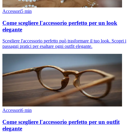
Accessori
5
min
Come scegliere l'accessorio perfetto per un look
elegante
Scegliere l'accessorio perfetto può trasformare il tuo look. Scopri i
passaggi pratici per esaltare ogni outfit elegante.
Accessori
6
min
Come scegliere l'accessorio perfetto per un outfit
elegante