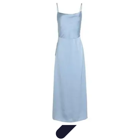
Stil Eleganza
Accessori
Consigli di Stile
Tendenze
Guida al guardaroba
Consigli di
Moda
Stil Eleganza