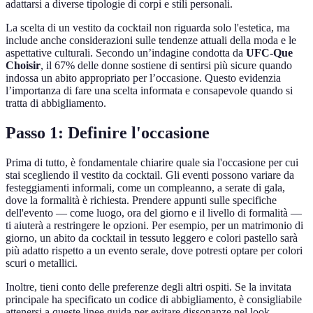
adattarsi a diverse tipologie di corpi e stili personali.
La scelta di un vestito da cocktail non riguarda solo l'estetica, ma
include anche considerazioni sulle tendenze attuali della moda e le
aspettative culturali. Secondo un’indagine condotta da
UFC-Que
Choisir
, il 67% delle donne sostiene di sentirsi più sicure quando
indossa un abito appropriato per l’occasione. Questo evidenzia
l’importanza di fare una scelta informata e consapevole quando si
tratta di abbigliamento.
Passo 1: Definire l'occasione
Prima di tutto, è fondamentale chiarire quale sia l'occasione per cui
stai scegliendo il vestito da cocktail. Gli eventi possono variare da
festeggiamenti informali, come un compleanno, a serate di gala,
dove la formalità è richiesta. Prendere appunti sulle specifiche
dell'evento — come luogo, ora del giorno e il livello di formalità —
ti aiuterà a restringere le opzioni. Per esempio, per un matrimonio di
giorno, un abito da cocktail in tessuto leggero e colori pastello sarà
più adatto rispetto a un evento serale, dove potresti optare per colori
scuri o metallici.
Inoltre, tieni conto delle preferenze degli altri ospiti. Se la invitata
principale ha specificato un codice di abbigliamento, è consigliabile
attenersi a queste linee guida per evitare dissonanze nel look