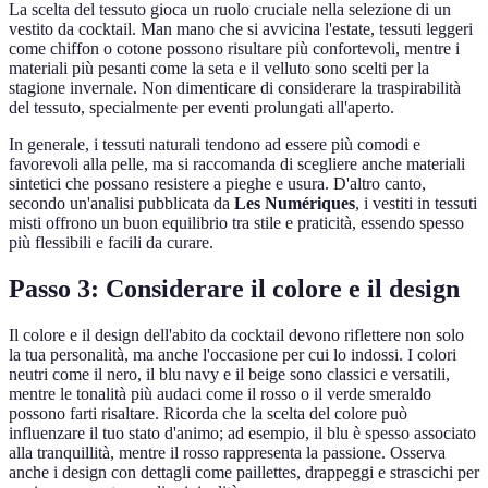
La scelta del tessuto gioca un ruolo cruciale nella selezione di un
vestito da cocktail. Man mano che si avvicina l'estate, tessuti leggeri
come chiffon o cotone possono risultare più confortevoli, mentre i
materiali più pesanti come la seta e il velluto sono scelti per la
stagione invernale. Non dimenticare di considerare la traspirabilità
del tessuto, specialmente per eventi prolungati all'aperto.
In generale, i tessuti naturali tendono ad essere più comodi e
favorevoli alla pelle, ma si raccomanda di scegliere anche materiali
sintetici che possano resistere a pieghe e usura. D'altro canto,
secondo un'analisi pubblicata da
Les Numériques
, i vestiti in tessuti
misti offrono un buon equilibrio tra stile e praticità, essendo spesso
più flessibili e facili da curare.
Passo 3: Considerare il colore e il design
Il colore e il design dell'abito da cocktail devono riflettere non solo
la tua personalità, ma anche l'occasione per cui lo indossi. I colori
neutri come il nero, il blu navy e il beige sono classici e versatili,
mentre le tonalità più audaci come il rosso o il verde smeraldo
possono farti risaltare. Ricorda che la scelta del colore può
influenzare il tuo stato d'animo; ad esempio, il blu è spesso associato
alla tranquillità, mentre il rosso rappresenta la passione. Osserva
anche i design con dettagli come paillettes, drappeggi e strascichi per