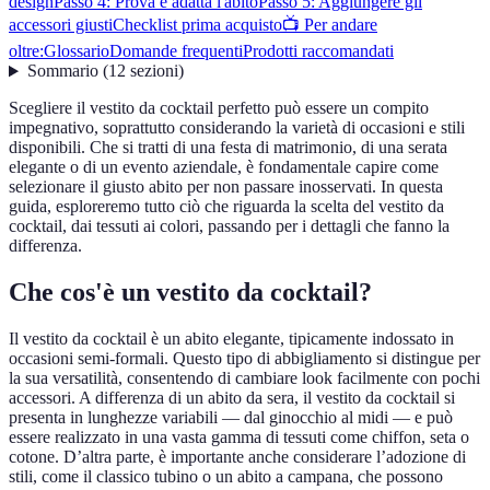
design
Passo 4: Prova e adatta l'abito
Passo 5: Aggiungere gli
accessori giusti
Checklist prima acquisto
📺 Per andare
oltre:
Glossario
Domande frequenti
Prodotti raccomandati
Sommario
(
12
sezioni
)
Scegliere il vestito da cocktail perfetto può essere un compito
impegnativo, soprattutto considerando la varietà di occasioni e stili
disponibili. Che si tratti di una festa di matrimonio, di una serata
elegante o di un evento aziendale, è fondamentale capire come
selezionare il giusto abito per non passare inosservati. In questa
guida, esploreremo tutto ciò che riguarda la scelta del vestito da
cocktail, dai tessuti ai colori, passando per i dettagli che fanno la
differenza.
Che cos'è un vestito da cocktail?
Il vestito da cocktail è un abito elegante, tipicamente indossato in
occasioni semi-formali. Questo tipo di abbigliamento si distingue per
la sua versatilità, consentendo di cambiare look facilmente con pochi
accessori. A differenza di un abito da sera, il vestito da cocktail si
presenta in lunghezze variabili — dal ginocchio al midi — e può
essere realizzato in una vasta gamma di tessuti come chiffon, seta o
cotone. D’altra parte, è importante anche considerare l’adozione di
stili, come il classico tubino o un abito a campana, che possono