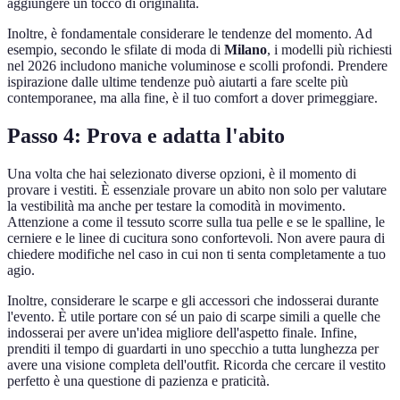
aggiungere un tocco di originalità.
Inoltre, è fondamentale considerare le tendenze del momento. Ad
esempio, secondo le sfilate di moda di
Milano
, i modelli più richiesti
nel 2026 includono maniche voluminose e scolli profondi. Prendere
ispirazione dalle ultime tendenze può aiutarti a fare scelte più
contemporanee, ma alla fine, è il tuo comfort a dover primeggiare.
Passo 4: Prova e adatta l'abito
Una volta che hai selezionato diverse opzioni, è il momento di
provare i vestiti. È essenziale provare un abito non solo per valutare
la vestibilità ma anche per testare la comodità in movimento.
Attenzione a come il tessuto scorre sulla tua pelle e se le spalline, le
cerniere e le linee di cucitura sono confortevoli. Non avere paura di
chiedere modifiche nel caso in cui non ti senta completamente a tuo
agio.
Inoltre, considerare le scarpe e gli accessori che indosserai durante
l'evento. È utile portare con sé un paio di scarpe simili a quelle che
indosserai per avere un'idea migliore dell'aspetto finale. Infine,
prenditi il tempo di guardarti in uno specchio a tutta lunghezza per
avere una visione completa dell'outfit. Ricorda che cercare il vestito
perfetto è una questione di pazienza e praticità.