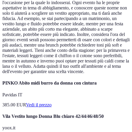
l'occasione per la quale lo indosserai. Ogni evento ha le proprie
aspettative in tema di abbigliamento, e conoscere queste norme non
solo ti aiuterà a scegliere un vestito appropriato, ma ti darà anche
fiducia. Ad esempio, se stai partecipando a un matrimonio, un
vestito lungo e fluido potrebbe essere ideale, mentre per una festa
aziendale, un abito più corto ma elegante, abbinato a scarpe
sofisticate, potrebbe essere più indicato. Inoltre, considera l'ora del
giorno: eventi serali possono permetterti di osare con colori e dettagli
più audaci, mentre una brunch potrebbe richiedere toni più soft e
materiali leggeri. Tieni anche conto della stagione: per la primavera e
l'estate, tessuti leggeri come il chiffon o il cotone sono preferibili,
mentre in autunno e inverno puoi optare per tessuti più caldi come la
lana o il velluto. Adatta quindi il tuo outfit all'ambiente e al tema
dell'evento per garantire una scelta vincente.
PINKO Abito midi burro da donna con cintura
Pavidas IT
385.00
EUR
Vedi il prezzo
Vila Vestito lungo Donna Blu chiaro 42/44/46/48/50
yoox.it