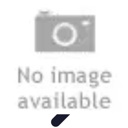
Stil Eleganza
Accessori
Consigli di Stile
Tendenze
Guida al guardaroba
Consigli di
Moda
Stil Eleganza