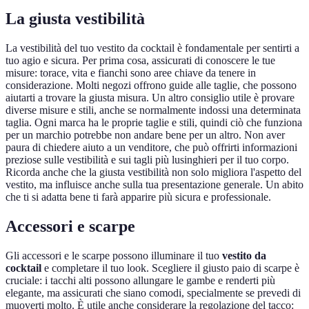
La giusta vestibilità
La vestibilità del tuo vestito da cocktail è fondamentale per sentirti a
tuo agio e sicura. Per prima cosa, assicurati di conoscere le tue
misure: torace, vita e fianchi sono aree chiave da tenere in
considerazione. Molti negozi offrono guide alle taglie, che possono
aiutarti a trovare la giusta misura. Un altro consiglio utile è provare
diverse misure e stili, anche se normalmente indossi una determinata
taglia. Ogni marca ha le proprie taglie e stili, quindi ciò che funziona
per un marchio potrebbe non andare bene per un altro. Non aver
paura di chiedere aiuto a un venditore, che può offrirti informazioni
preziose sulle vestibilità e sui tagli più lusinghieri per il tuo corpo.
Ricorda anche che la giusta vestibilità non solo migliora l'aspetto del
vestito, ma influisce anche sulla tua presentazione generale. Un abito
che ti si adatta bene ti farà apparire più sicura e professionale.
Accessori e scarpe
Gli accessori e le scarpe possono illuminare il tuo
vestito da
cocktail
e completare il tuo look. Scegliere il giusto paio di scarpe è
cruciale: i tacchi alti possono allungare le gambe e renderti più
elegante, ma assicurati che siano comodi, specialmente se prevedi di
muoverti molto. È utile anche considerare la regolazione del tacco: