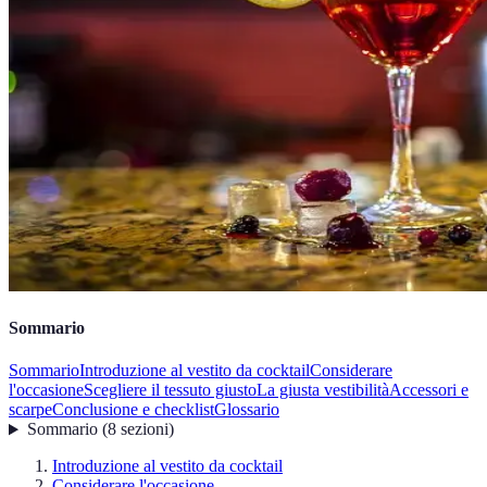
Sommario
Sommario
Introduzione al vestito da cocktail
Considerare
l'occasione
Scegliere il tessuto giusto
La giusta vestibilità
Accessori e
scarpe
Conclusione e checklist
Glossario
Sommario
(
8
sezioni
)
Introduzione al vestito da cocktail
Considerare l'occasione