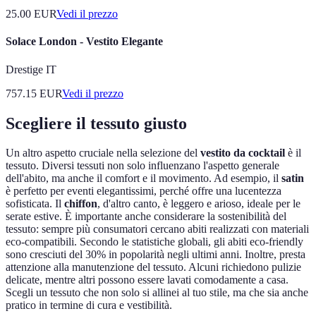
25.00
EUR
Vedi il prezzo
Solace London - Vestito Elegante
Drestige IT
757.15
EUR
Vedi il prezzo
Scegliere il tessuto giusto
Un altro aspetto cruciale nella selezione del
vestito da cocktail
è il
tessuto. Diversi tessuti non solo influenzano l'aspetto generale
dell'abito, ma anche il comfort e il movimento. Ad esempio, il
satin
è perfetto per eventi elegantissimi, perché offre una lucentezza
sofisticata. Il
chiffon
, d'altro canto, è leggero e arioso, ideale per le
serate estive. È importante anche considerare la sostenibilità del
tessuto: sempre più consumatori cercano abiti realizzati con materiali
eco-compatibili. Secondo le statistiche globali, gli abiti eco-friendly
sono cresciuti del 30% in popolarità negli ultimi anni. Inoltre, presta
attenzione alla manutenzione del tessuto. Alcuni richiedono pulizie
delicate, mentre altri possono essere lavati comodamente a casa.
Scegli un tessuto che non solo si allinei al tuo stile, ma che sia anche
pratico in termine di cura e vestibilità.