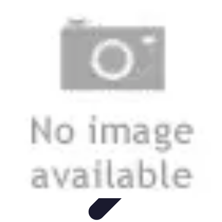
Stil Eleganza
Accessori
Consigli di Stile
Tendenze
Guida al guardaroba
Consigli di
Moda
Stil Eleganza