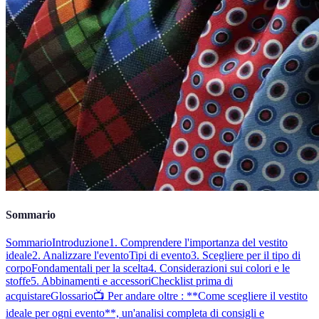
Sommario
Sommario
Introduzione
1. Comprendere l'importanza del vestito
ideale
2. Analizzare l'evento
Tipi di evento
3. Scegliere per il tipo di
corpo
Fondamentali per la scelta
4. Considerazioni sui colori e le
stoffe
5. Abbinamenti e accessori
Checklist prima di
acquistare
Glossario
📺 Per andare oltre : **Come scegliere il vestito
ideale per ogni evento**, un'analisi completa di consigli e