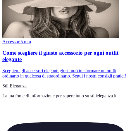
Accessori
5
min
Come scegliere il giusto accessorio per ogni outfit
elegante
Scegliere gli accessori eleganti giusti può trasformare un outfit
ordinario in qualcosa di straordinario. Segui i nostri consigli pratici!
Stil Eleganza
La tua fonte di informazione per sapere tutto su
stilieleganza.it
.