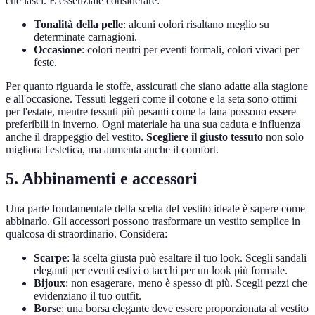
che lasci. È essenziale considerare:
Tonalità della pelle
: alcuni colori risaltano meglio su
determinate carnagioni.
Occasione
: colori neutri per eventi formali, colori vivaci per
feste.
Per quanto riguarda le stoffe, assicurati che siano adatte alla stagione
e all'occasione. Tessuti leggeri come il cotone e la seta sono ottimi
per l'estate, mentre tessuti più pesanti come la lana possono essere
preferibili in inverno. Ogni materiale ha una sua caduta e influenza
anche il drappeggio del vestito.
Scegliere il giusto tessuto
non solo
migliora l'estetica, ma aumenta anche il comfort.
5. Abbinamenti e accessori
Una parte fondamentale della scelta del vestito ideale è sapere come
abbinarlo. Gli accessori possono trasformare un vestito semplice in
qualcosa di straordinario. Considera:
Scarpe
: la scelta giusta può esaltare il tuo look. Scegli sandali
eleganti per eventi estivi o tacchi per un look più formale.
Bijoux
: non esagerare, meno è spesso di più. Scegli pezzi che
evidenziano il tuo outfit.
Borse
: una borsa elegante deve essere proporzionata al vestito