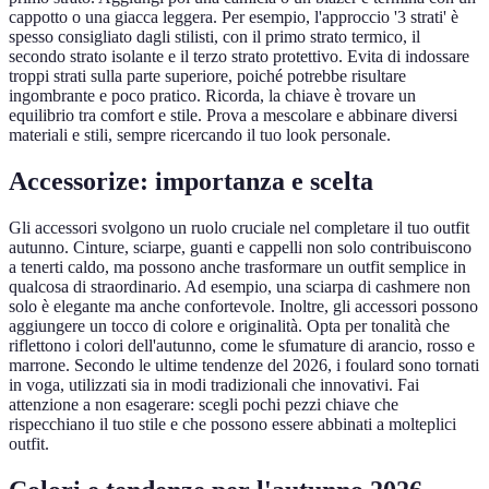
cappotto o una giacca leggera. Per esempio, l'approccio '3 strati' è
spesso consigliato dagli stilisti, con il primo strato termico, il
secondo strato isolante e il terzo strato protettivo. Evita di indossare
troppi strati sulla parte superiore, poiché potrebbe risultare
ingombrante e poco pratico. Ricorda, la chiave è trovare un
equilibrio tra comfort e stile. Prova a mescolare e abbinare diversi
materiali e stili, sempre ricercando il tuo look personale.
Accessorize: importanza e scelta
Gli accessori svolgono un ruolo cruciale nel completare il tuo outfit
autunno. Cinture, sciarpe, guanti e cappelli non solo contribuiscono
a tenerti caldo, ma possono anche trasformare un outfit semplice in
qualcosa di straordinario. Ad esempio, una sciarpa di cashmere non
solo è elegante ma anche confortevole. Inoltre, gli accessori possono
aggiungere un tocco di colore e originalità. Opta per tonalità che
riflettono i colori dell'autunno, come le sfumature di arancio, rosso e
marrone. Secondo le ultime tendenze del 2026, i foulard sono tornati
in voga, utilizzati sia in modi tradizionali che innovativi. Fai
attenzione a non esagerare: scegli pochi pezzi chiave che
rispecchiano il tuo stile e che possono essere abbinati a molteplici
outfit.