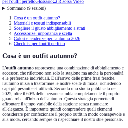
per l'outfit perfetto
Glossario
📺 Risorsa Video
Sommario
(
9
sezioni
)
Cosa è un outfit autunno?
Materiali e tessuti indispensabili
Scegliere il giusto abbigliamento a strati
Accessorize: importanza e scelta
Colori e tendenze per l'autunno 2026
Checklist per l'outfit perfetto
Cosa è un outfit autunno?
L'
outfit autunno
rappresenta una combinazione di abbigliamento e
accessori che riflettono non solo la stagione ma anche la personalità
e le preferenze individuali. Dall'arrivo delle prime frasi fresche,
l'autunno inizia a trasformare le nostre scelte di moda, richiedendo
capi più pesanti e stratificati. Secondo uno studio pubblicato nel
2025, oltre il 60% delle persone cambia completamente il proprio
guardaroba all'inizio dell'autunno. Questa strategia permette di
affrontare il tempo variabile della stagione senza rinunciare
all'eleganza. È importante quindi comprendere quali elementi
considerare per confezionare il proprio outfit in modo consapevole e
alla moda, cercando sempre di rispecchiare il nostro stile personale.