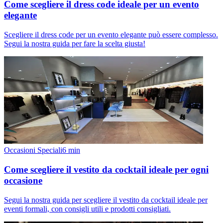
Come scegliere il dress code ideale per un evento
elegante
Scegliere il dress code per un evento elegante può essere complesso.
Segui la nostra guida per fare la scelta giusta!
Occasioni Speciali
6
min
Come scegliere il vestito da cocktail ideale per ogni
occasione
Segui la nostra guida per scegliere il vestito da cocktail ideale per
eventi formali, con consigli utili e prodotti consigliati.