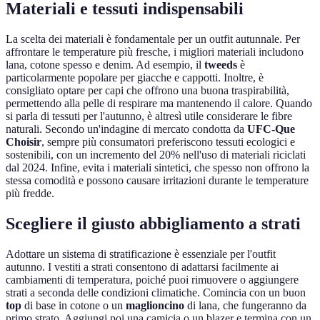
Materiali e tessuti indispensabili
La scelta dei materiali è fondamentale per un outfit autunnale. Per
affrontare le temperature più fresche, i migliori materiali includono
lana, cotone spesso e denim. Ad esempio, il
tweeds
è
particolarmente popolare per giacche e cappotti. Inoltre, è
consigliato optare per capi che offrono una buona traspirabilità,
permettendo alla pelle di respirare ma mantenendo il calore. Quando
si parla di tessuti per l'autunno, è altresì utile considerare le fibre
naturali. Secondo un'indagine di mercato condotta da
UFC-Que
Choisir
, sempre più consumatori preferiscono tessuti ecologici e
sostenibili, con un incremento del 20% nell'uso di materiali riciclati
dal 2024. Infine, evita i materiali sintetici, che spesso non offrono la
stessa comodità e possono causare irritazioni durante le temperature
più fredde.
Scegliere il giusto abbigliamento a strati
Adottare un sistema di stratificazione è essenziale per l'outfit
autunno. I vestiti a strati consentono di adattarsi facilmente ai
cambiamenti di temperatura, poiché puoi rimuovere o aggiungere
strati a seconda delle condizioni climatiche. Comincia con un buon
top
di base in cotone o un
maglioncino
di lana, che fungeranno da
primo strato. Aggiungi poi una camicia o un blazer e termina con un