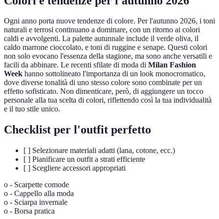
Colori e tendenze per l'autunno 2026
Ogni anno porta nuove tendenze di colore. Per l'autunno 2026, i toni
naturali e terrosi continuano a dominare, con un ritorno ai colori
caldi e avvolgenti. La palette autunnale include il verde oliva, il
caldo marrone cioccolato, e toni di ruggine e senape. Questi colori
non solo evocano l'essenza della stagione, ma sono anche versatili e
facili da abbinare. Le recenti sfilate di moda di
Milan Fashion
Week
hanno sottolineato l'importanza di un look monocromatico,
dove diverse tonalità di uno stesso colore sono combinate per un
effetto sofisticato. Non dimenticare, però, di aggiungere un tocco
personale alla tua scelta di colori, riflettendo così la tua individualità
e il tuo stile unico.
Checklist per l'outfit perfetto
[ ] Selezionare materiali adatti (lana, cotone, ecc.)
[ ] Pianificare un outfit a strati efficiente
[ ] Scegliere accessori appropriati
o - Scarpette comode
o - Cappello alla moda
o - Sciarpa invernale
o - Borsa pratica