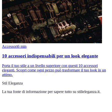
Accessori
6
min
10 accessori indispensabili per un look elegante
Porta il tuo stile a un livello superiore con questi 10 accessori
eleganti. Scopri come ogni pezzo può trasformare il tuo look in un
attimo.
Stil Eleganza
La tua fonte di informazione per sapere tutto su
stilieleganza.it
.