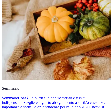
Sommario
Sommario
Cosa è un outfit autunno?
Materiali e tessuti
indispensabili
Scegliere il giusto abbigliamento a strati
Accessorize:
importanza e scelta
Colori e tendenze per l'autunno 2026
Checklist