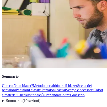
Sommario
Che cos'è un blazer?
Metodo per abbinare il blazer
Scelta dei
pantaloni
Pantaloni classici
Pantaloni casual
Scarpe e accessori
Colori
e materiali
Checklist finale
📺 Per andare oltre:
Glossario
Sommario
(
10
sezioni
)