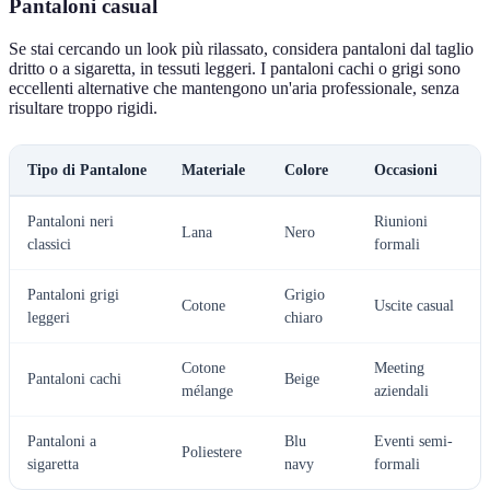
Pantaloni casual
Se stai cercando un look più rilassato, considera pantaloni dal taglio
dritto o a sigaretta, in tessuti leggeri. I pantaloni cachi o grigi sono
eccellenti alternative che mantengono un'aria professionale, senza
risultare troppo rigidi.
Tipo di Pantalone
Materiale
Colore
Occasioni
Pantaloni neri
Riunioni
Lana
Nero
classici
formali
Pantaloni grigi
Grigio
Cotone
Uscite casual
leggeri
chiaro
Cotone
Meeting
Pantaloni cachi
Beige
mélange
aziendali
Pantaloni a
Blu
Eventi semi-
Poliestere
sigaretta
navy
formali