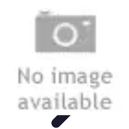
Stil Eleganza
Accessori
Consigli di Stile
Tendenze
Guida al guardaroba
Consigli di
Moda
Stil Eleganza