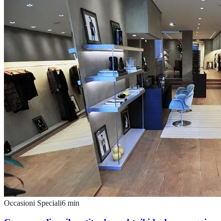
Occasioni Speciali
6
min