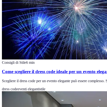
Consigli di Stile
6
min
Come scegliere il dress code ideale per un evento elega
Scegliere il dress code per un evento elegante può essere complesso. Se
dress code
eventi eleganti
stile