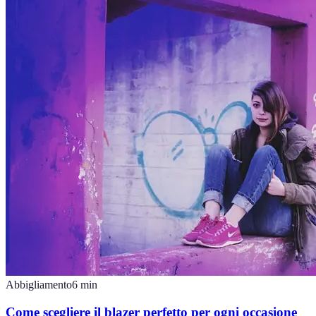
Abbigliamento
6
min
Come scegliere il blazer perfetto per ogni occasione