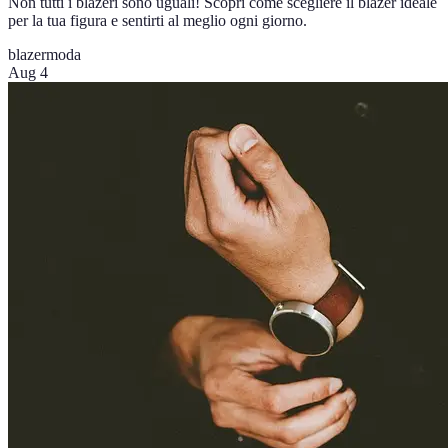
Non tutti i blazeri sono uguali! Scopri come scegliere il blazer ideale
per la tua figura e sentirti al meglio ogni giorno.
blazer
moda
Aug 4