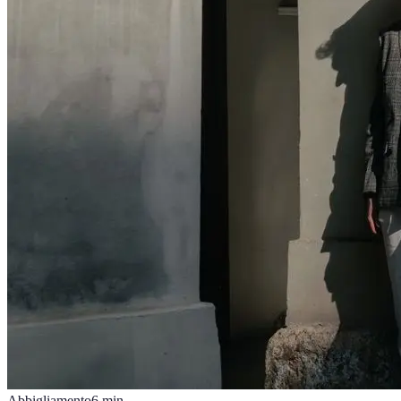
Abbigliamento
6
min