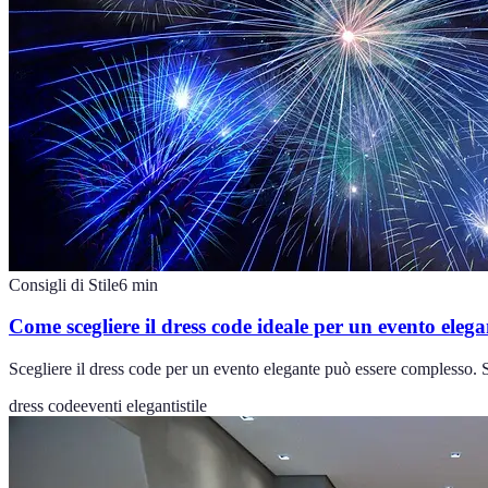
Consigli di Stile
6
min
Come scegliere il dress code ideale per un evento elega
Scegliere il dress code per un evento elegante può essere complesso. Se
dress code
eventi eleganti
stile