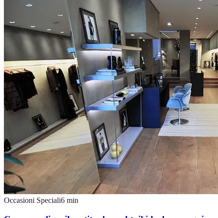
Occasioni Speciali
6
min