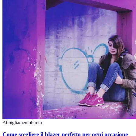
Abbigliamento
6
min
Come scegliere il blazer perfetto per ogni occasione