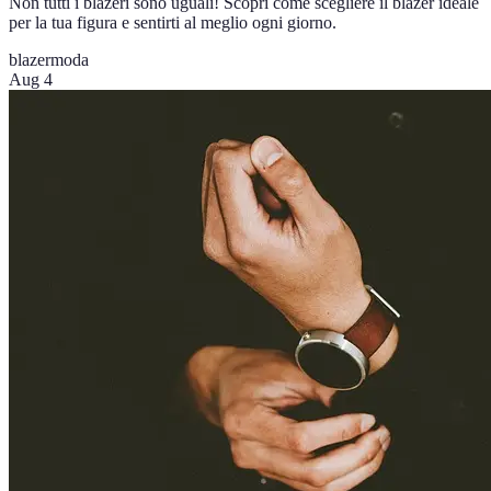
Non tutti i blazeri sono uguali! Scopri come scegliere il blazer ideale
per la tua figura e sentirti al meglio ogni giorno.
blazer
moda
Aug 4