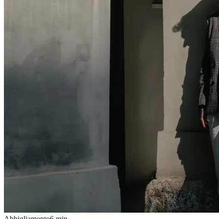
Abbigliamento
6
min