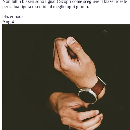
Non tutti i blazeri sono uguali! Scopri come scegliere il blazer ideale
per la tua figura e sentirti al meglio ogni giorno.
blazer
moda
Aug 4