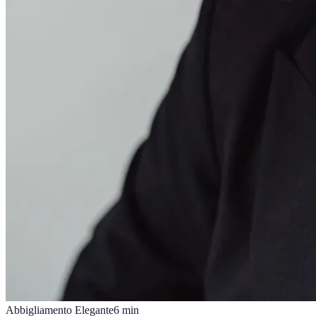
Abbigliamento Elegante
6
min