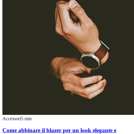
Accessori
5
min
Come abbinare il blazer per un look elegante e