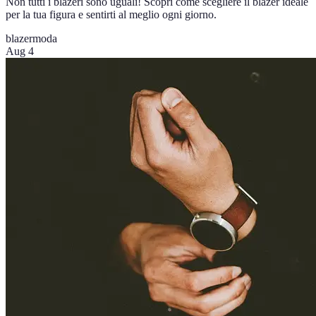
Non tutti i blazeri sono uguali! Scopri come scegliere il blazer ideale
per la tua figura e sentirti al meglio ogni giorno.
blazer
moda
Aug 4