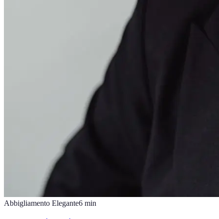
Abbigliamento Elegante
6
min